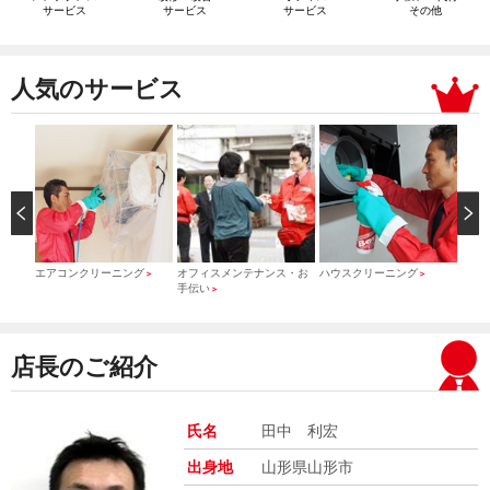
サービス
サービス
サービス
その他
人気のサービス
）
エアコンクリーニング
オフィスメンテナンス・お
ハウスクリーニング
引っ
＞
＞
＞
手伝い
＞
店長のご紹介
氏名
田中 利宏
出身地
山形県山形市